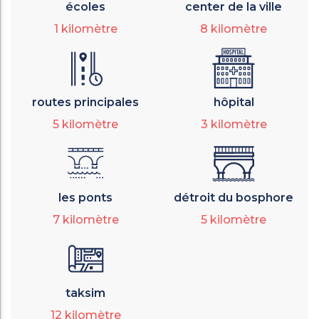
écoles
center de la ville
1
kilomètre
8
kilomètre
routes principales
hôpital
5
kilomètre
3
kilomètre
les ponts
détroit du bosphore
7
kilomètre
5
kilomètre
taksim
12
kilomètre