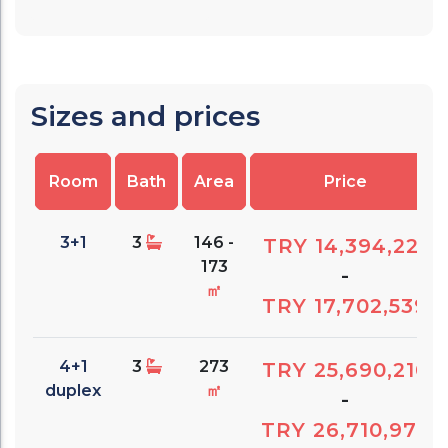
Sizes and prices
Room
Bath
Area
Price
3+1
3
146 -
TRY 14,394,221
173
-
㎡
TRY 17,702,539
4+1
3
273
TRY 25,690,210
duplex
㎡
-
TRY 26,710,973