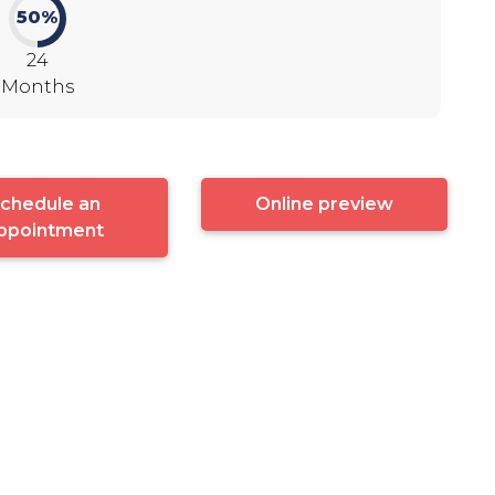
50%
24
Months
chedule an
Online preview
ppointment