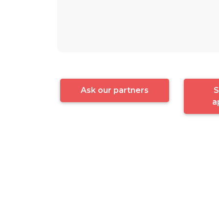
Ask our partners
S
a