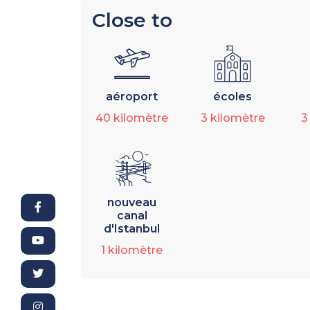
Close to
aéroport
écoles
40
kilomètre
3
kilomètre
nouveau
canal
d'Istanbul
1
kilomètre