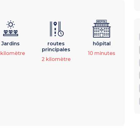
Jardins
routes
hôpital
principales
3
kilomètre
10
minutes
2
kilomètre