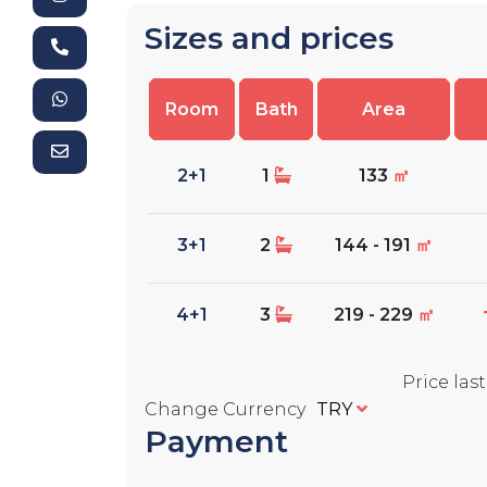
Sizes and prices
Room
Bath
Area
2+1
1
133
㎡
3+1
2
144 - 191
㎡
4+1
3
219 - 229
㎡
Price las
Change Currency
TRY
Payment