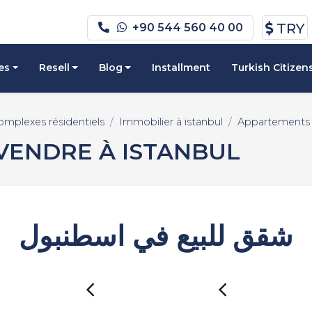
TRY
+90 544 560 40 00
es
Resell
Blog
Installment
Turkish Citizen
omplexes résidentiels
Immobilier à istanbul
Appartements à
VENDRE À ISTANBUL
شقق للبيع في اسطنبول