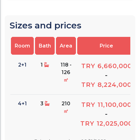
Sizes and prices
Room
Bath
Area
Price
2+1
1
118 -
TRY 6,660,000
126
-
㎡
TRY 8,224,000
4+1
3
210
TRY 11,100,000
㎡
-
TRY 12,025,000