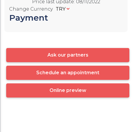
Price last update
:
08/11/2022
Change Currency
TRY
Payment
Ask our partners
Schedule an appointment
Online preview