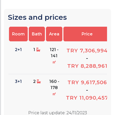
Sizes and prices
Room
Bath
Area
Price
2+1
1
121 -
TRY 7,306,994
141
-
㎡
TRY 8,288,961
3+1
2
160 -
TRY 9,617,506
178
-
㎡
TRY 11,090,457
Price last update
:
24/11/2023