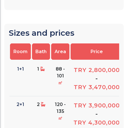
Sizes and prices
Room
Bath
Area
Price
1+1
1
88 -
TRY 2,800,000
101
-
㎡
TRY 3,470,000
2+1
2
120 -
TRY 3,900,000
135
-
㎡
TRY 4,300,000