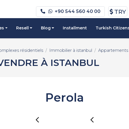
TRY
+90 544 560 40 00
es
Resell
Blog
Installment
Turkish Citizen
omplexes résidentiels
Immobilier à istanbul
Appartements à
VENDRE À ISTANBUL
Perola