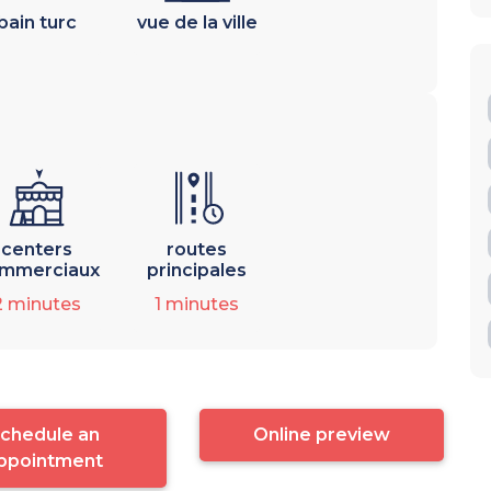
bain turc
vue de la ville
centers
routes
mmerciaux
principales
2
minutes
1
minutes
chedule an
Online preview
ppointment