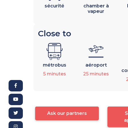
sécurité
chamber à
vapeur
Close to
métrobus
aéroport
co
5
minutes
25
minutes
Ask our partners
S
a