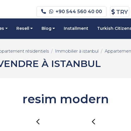
TRY
+90 544 560 40 00
es
Resell
Blog
Installment
Turkish Citizen
ppartement résidentiels
Immobilier à istanbul
Appartement
VENDRE À ISTANBUL
resim modern