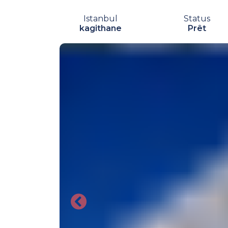
Istanbul
Status
kagithane
Prêt