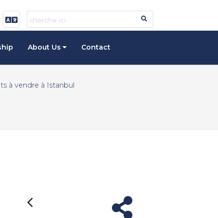
ship
About Us
Contact
s à vendre à Istanbul