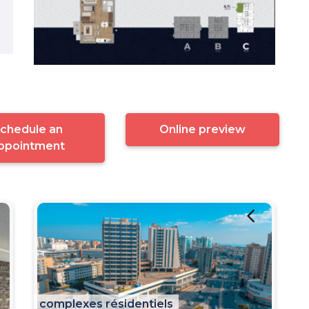
chedule an
Online preview
ppointment
complexes résidentiels