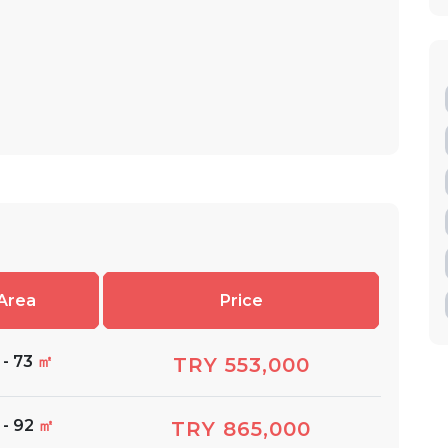
Area
Price
 - 73
㎡
TRY 553,000
 - 92
㎡
TRY 865,000