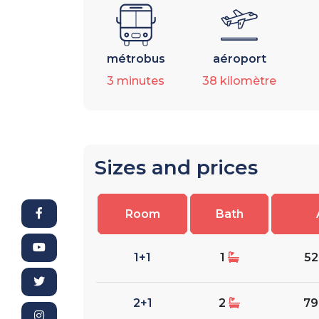
métrobus
aéroport
3
minutes
38
kilomètre
Sizes and prices
Room
Bath
1+1
1
52
2+1
2
79