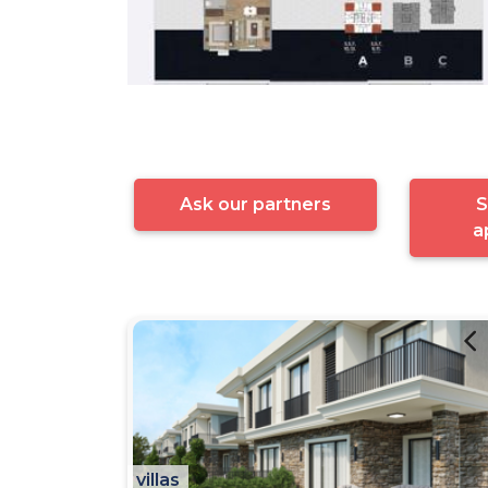
Ask our partners
S
a
villas