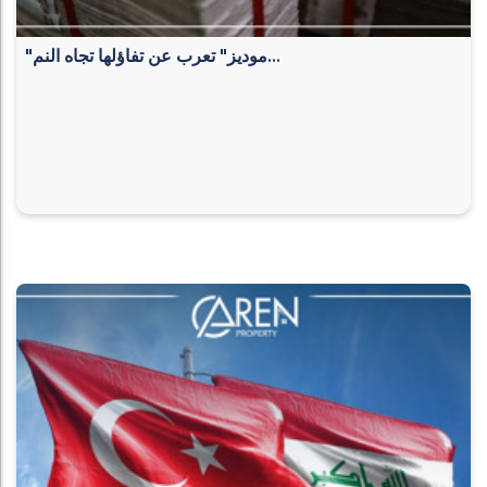
"موديز" تعرب عن تفاؤلها تجاه النم...