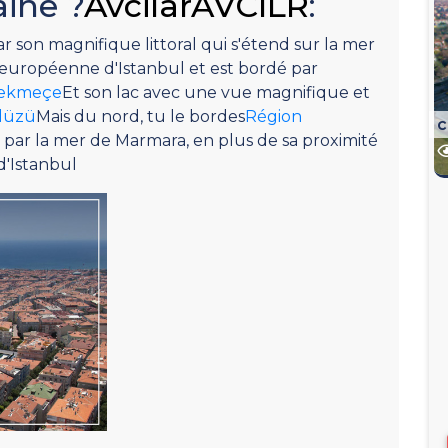
aine ?
AvcilarAVCILR
:
ar son magnifique littoral qui s'étend sur la mer
n européenne d'Istanbul et est bordé par
çekmeçe
Et son lac avec une vue magnifique et
düzü
Mais du nord, tu le bordes
Région
c
é par la mer de Marmara, en plus de sa proximité
d'Istanbul