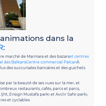
 animations dans la
R
:
èbre marché de Marmara et des bazars
et centres
l des BalkansCentre commercial Palcan
À
plus des succursales bancaires et des guichets
ise par la beauté de ses vues sur la mer, et
ombreux restaurants, cafés, parcs et parcs,
t, Ensıgn Mustafa parkı et Avclır Sahiı parkı,
res et cyclables.