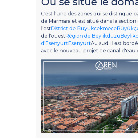
Où se situe le dom
C'est l'une des zones qui se distingue p
de Marmara et est situé dans la sectio
l'est
District de BuyukcekmeceBüyük
de l'ouest
Région de BeylikduzuBeylik
d'EsenyurtEsenyurt
Au sud, il est bord
avec le nouveau projet de canal d'eau 