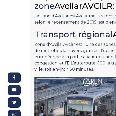
zone
AvcilarAVCILR
:
La zone d'Avcilar estAvclır mesure envi
selon le recensement de 2019, est d'e
Transport régional
Zone d'AvcilarAvclır est l'une des zones 
de métrobus la traverse, qui est l'épine d
européenne à la partie asiatique, car el
congestion, et l'E L'autoroute -100 la t
ville, soit environ 30 minutes.