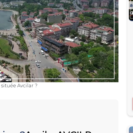
a
 située Avcilar ?