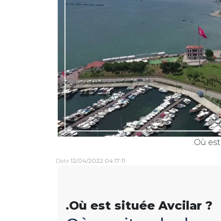
.Où est
Date
12/04/2022 04:17:11
.Où est située Avcilar ?