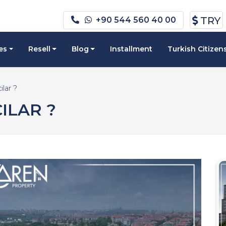
TRY
+90 544 560 40 00
es
Resell
Blog
Installment
Turkish Citizen
ilar ?
CILAR ?