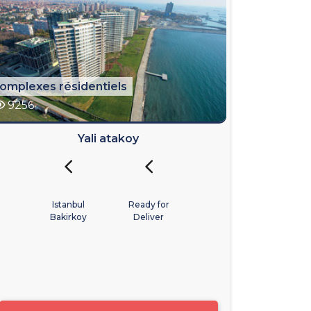
omplexes résidentiels
9256
Yali atakoy
Istanbul
Ready for
Bakirkoy
Deliver