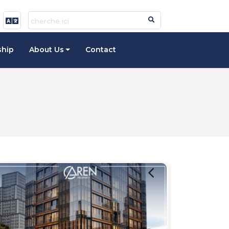
ship
About Us
Contact