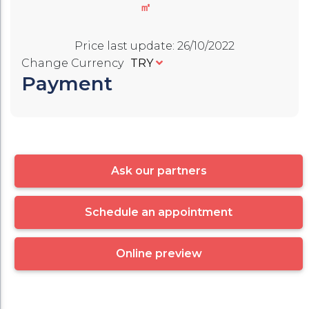
㎡
Price last update
:
26/10/2022
Change Currency
TRY
Payment
Ask our partners
Schedule an appointment
Online preview