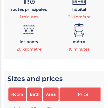
routes principales
hôpital
1
minutes
2
kilomètre
les ponts
métro
20
kilomètre
10
minutes
Sizes and prices
Room
Bath
Area
Price