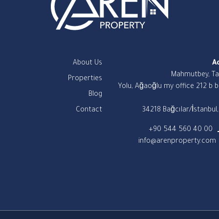
About Us
A
Mahmutbey, T
Properties
Yolu, Ağaoğlu my office 212 b b
Blog
Contact
34218 Bağcılar/İstanbul
+90 544 560 40 00
info@arenproperty.com