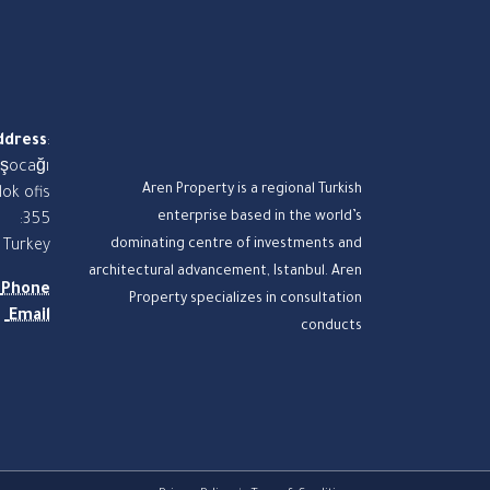
ddress
:
aşocağı
Aren Property is a regional Turkish
lok ofis
enterprise based in the world’s
:355
dominating centre of investments and
, Turkey
architectural advancement, Istanbul. Aren
Phone
Property specializes in consultation
Email
conducts