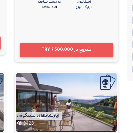
استانبول
در دست ساخت
بیلیک دوزو
10/10/1401
شروع در
TRY 7,500,000
آپارتمانهای مسکونی
8425