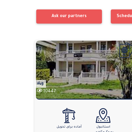
Ask our partners
Schedu
ویلا
10447
استانبول
آماده برای تحویل