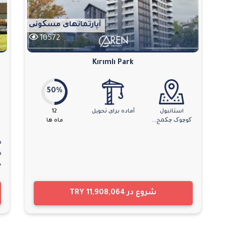
آپارتمانهای مسکونی
10572
Kırımlı Park
50%
استانبول
آماده برای تحویل
12
کوچوک چکمج...
ماه ها
د
ط
خ
شروع در
TRY 11,908,064