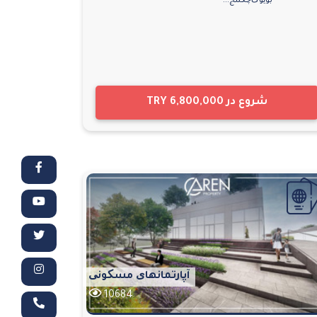
بویوک‌چکمج...
شروع در
TRY 6,800,000
آپارتمانهای مسکونی
10684