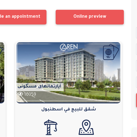
le an appointment
Online preview
آپارتمانهای مسکونی
10359
شقق للبيع في اسطنبول