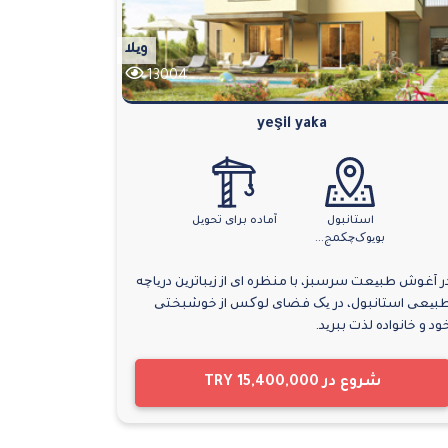
ویلا
13004
yeşil yaka
استانبول
آماده برای تحویل
بویوک‌چکمج...
ر آغوش طبیعت سرسبز، با منظره ای از زیباترین دریاچه
بیعی استانبول، در یک فضای لوکس از خوشبختی
ود و خانواده لذت ببرید.
شروع در
TRY 15,400,000