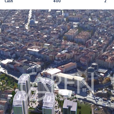
Cash
400
2