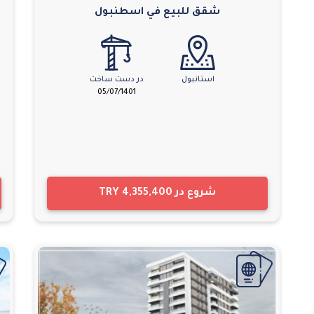
شقق للبيع في اسطنبول
استانبول
در دست ساخت
05/07/1401
شروع در
TRY 4,355,400