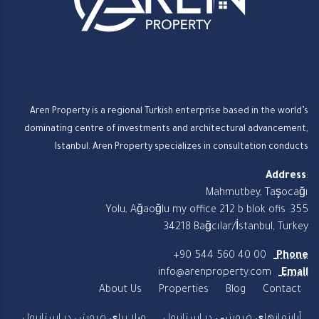
Aren Property is a regional Turkish enterprise based in the world’s
dominating centre of investments and architectural advancement,
Istanbul. Aren Property specializes in consultation conducts
Address
:
Mahmutbey, Taşocağı
Yolu, Ağaoğlu my office 212 b blok ofis :355
34218 Bağcılar/İstanbul, Turkey
+90 544 560 40 00
Phone
info@arenproperty.com
Email
About Us
Properties
Blog
Contact
آپارتمانهای فروشی در استانبول
ویلا برای فروش در استانبول