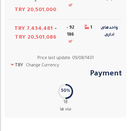
-
㎡
TRY 20,501,000
واحدهای
1
92 -
TRY 7,434,481
-
اداری
186
TRY 20,501,086
㎡
Price last update
:
09/08/1401
TRY
Change Currency
Payment
50%
18
ماه ها