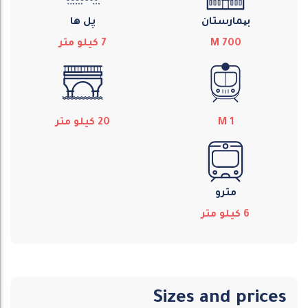
بیمارستان
پل ها
700
M
7
كيلو متر
1
M
20
كيلو متر
مترو
6
كيلو متر
Sizes and prices