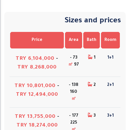
Sizes and prices
Price
Area
Bath
Room
73 -
1
1+1
TRY 6,104,000
-
㎡
97
TRY 8,268,000
138 -
2
2+1
TRY 10,801,000
-
160
TRY 12,494,000
㎡
177 -
3
3+1
TRY 13,755,000
-
225
TRY 18,274,000