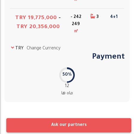
㎡
242 -
3
4+1
TRY 19,775,000
-
249
TRY 20,356,000
㎡
TRY
Change Currency
Payment
50%
12
ماه ها
Ask our partners