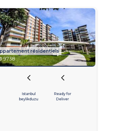
ppartement résidentiels
9738
Istanbul
Ready for
beylikduzu
Deliver