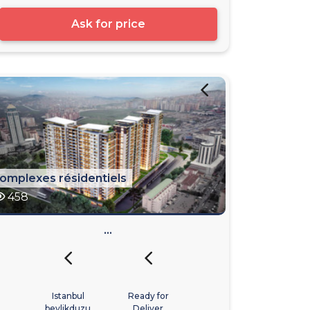
Ask for price
omplexes résidentiels
458
...
Istanbul
Ready for
beylikduzu
Deliver