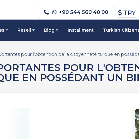
TRY
+90 544 560 40 00
es
Resell
Blog
Installment
Turkish Citizen
portantes pour l'obtention de la citoyenneté turque en posséd
PORTANTES POUR L'OBTEN
UE EN POSSÉDANT UN BI