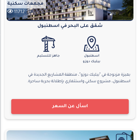
مجمعات سكنية
11712
شقق على البحر في اسطنبول
اسطنبول
جاهز للتسليم
بيليك دوزو
بميزة مزدوجة في "بيليك دوزو"، منطقة المشاريع الجديدة في
اسطنبول، مشروع سكني واستثماري بإطلالة بحرية ساحرة.
اسأل عن السعر