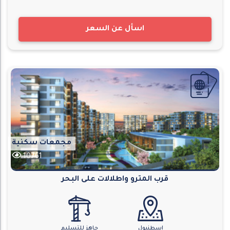
اسأل عن السعر
مجمعات سكنية
10761
قرب المترو واطلالات على البحر
اسطنبول
جاهز للتسليم