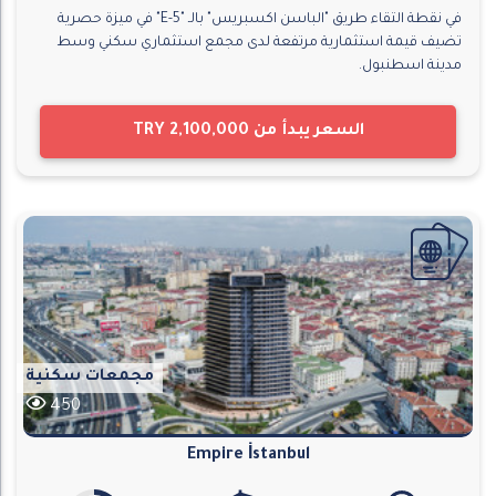
في نقطة التقاء طريق "الباسن اكسبريس" بالـ "E-5" في ميزة حصرية
تضيف قيمة استثمارية مرتفعة لدى مجمع استثماري سكني وسط
مدينة اسطنبول.
السعر يبدأ من
TRY 2,100,000
مجمعات سكنية
450
Empire İstanbul