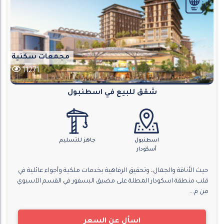
مجمعات سكنية
11271
شقق للبيع في اسطنبول
اسطنبول
جاهز للتسليم
أسكودار
حيث الأناقة والجمال، وتحقيق الرفاهية بخدمات ملكية وأجواء عائلية في
قلب منطقة اسكودار المطلة على مضيق البسفور في القسم الآسيوي
من م...
اسأل عن السعر