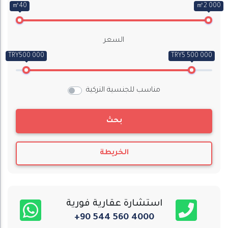
㎡40
㎡2 000
السعر
TRY500 000
TRY5 500 000
مناسب للجنسية التركية
بحث
الخريطة
استشارة عقارية فورية
+90 544 560 4000