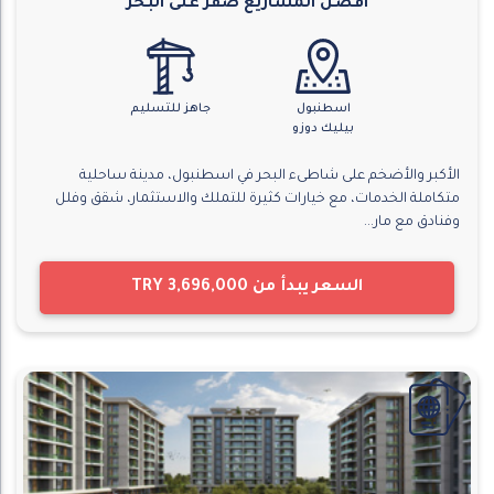
افضل المشاريع صفر على البحر
اسطنبول
جاهز للتسليم
بيليك دوزو
الأكبر والأضخم على شاطىء البحر في اسطنبول، مدينة ساحلية
متكاملة الخدمات، مع خيارات كثيرة للتملك والاستثمار، شقق وفلل
وفنادق مع مار...
السعر يبدأ من
TRY 3,696,000