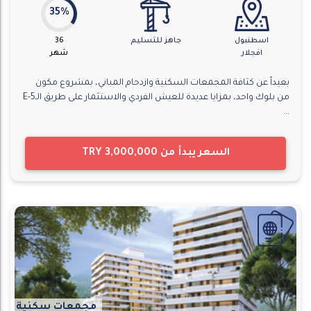
35%
اسطنبول
جاهز للتسليم
36
افجلار
شهر
بعيداً عن كثافة المجمعات السكنية وازدحام المباني، بمشروع مكون
من بلوك واحد، بمزايا عديدة للعيش الفردي والاستثمار على طريق الـE-5
...
السعر يبدأ من
TRY 3,000,000
مجمعات سكنية