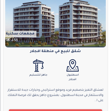
مجمعات سكنية
458
شقق للبيع في منطقة افجلار
اسطنبول
جاهز للتسليم
افجلار
لعشاق التميز بتصميم فريد وموقع استراتيجي وخيارات جيدة للاستقرار
والاستثمار في مدينة اسطنبول، بمشروع جاهز يحقق لك فرصة التملك
على ا...