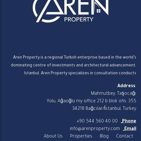
Aren Property is a regional Turkish enterprise based in the world’s
dominating centre of investments and architectural advancement,
Istanbul. Aren Property specializes in consultation conducts
Address
:
Mahmutbey, Taşocağı
Yolu, Ağaoğlu my office 212 b blok ofis :355
34218 Bağcılar/İstanbul, Turkey
+90 544 560 40 00
Phone
info@arenproperty.com
Email
About Us
Properties
Blog
Contact