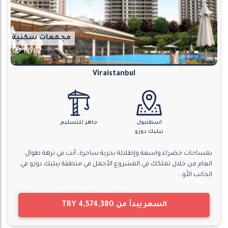
مجمعات سكنية
13762
Viraistanbul
اسطنبول
جاهز للتسليم
بيليك دوزو
بمساحات خضراء واسعة وإطلالة بحرية ساحرة، أنت في نزهة طوال
العام من خلال تملكك في المشروع الأجمل في منطقة بيليك دوزو في
الجانب الأو...
السعر يبدأ من
TRY 4,574,380