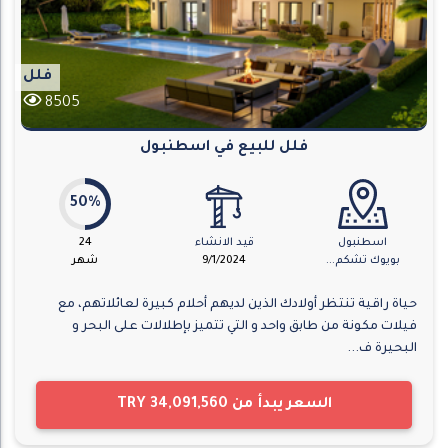
فلل
8505
فلل للبيع في اسطنبول
50%
اسطنبول
قيد الانشاء
24
بويوك تشكم...
9/1/2024
شهر
حياة راقية تنتظر أولادك الذين لديهم أحلام كبيرة لعائلاتهم، مع
فيلات مكونة من طابق واحد و التي تتميز بإطلالات على البحر و
البحيرة ف...
السعر يبدأ من
TRY 34,091,560