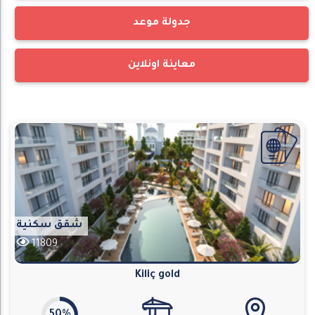
جدولة موعد
معاينة اونلاين
شقق سكنية
11809
Kiliç gold
50%