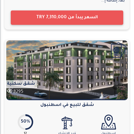
بها، إضافة إ...
السعر يبدأ من
TRY 7,310,000
شقق سكنية
8295
شقق للبيع في اسطنبول
50%
اسطنبول
قيد الانشاء
12