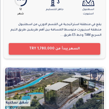
اسطنبول
جاهز للتسليم
12
اسنيورت
شهر
يقع في منطقة استراتيجية في القسم الاوربي من اسطنبول
منطقة اسنيورت متوسطا المسافة بين أهم طريقين طريق التيم
السريع TAM وخط E5 طريق ...
السعر يبدأ من
TRY 1,780,000
شقق سكنية