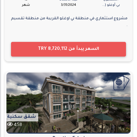
بي أوغلو (...
3/31/2024
شهر
مشروع استثماري في منطقة بي اوغلو القريبة من منطقة تقسيم
.
السعر يبدأ من
TRY 8,720,112
شقق سكنية
458