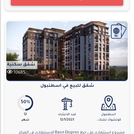
شقق سكنية
10685
شقق للبيع في اسطنبول
50%
اسطنبول
قيد الانشاء
12
كوتشوك تشك...
12/1/2023
شهر
مشروع استثماري على خط Basın Ekspres الاسنثماري في المركز