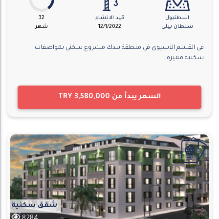
اسطنبول
قيد الانشاء
32
سلطان بيلي
12/1/2022
شهر
في القسم الاسيوي في منطقة بندك مشروع سكني بمواصفات
سكنية مميزة .
السعر يبدأ من
TRY 3,580,000
شقق سكنية