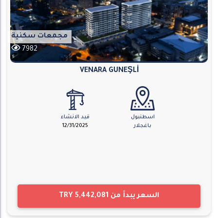
مجمعات سكنية
7982
VENARA GUNEŞLİ
اسطنبول
قيد الانشاء
باغجلار
12/31/2025
السعر يبدأ من
TRY 5,442,081