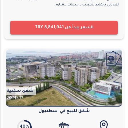
الاوروبي بانماط متعدده و خدمات ممتازه .
السعر يبدأ من
TRY 8,841,041
شقق سكنية
11437
شقق للبيع في اسطنبول
40%