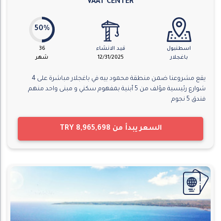
VAAT CENTER
50%
اسطنبول
قيد الانشاء
36
باغجلار
12/31/2025
شهر
يقع مشروعنا ضمن منطقة محمود بيه في باغجلار مباشرة على 4
شوارع رئيسية مؤلف من 5 أبنية بمفهوم سكني و مبنى واحد منهم
فندق 5 نجوم
السعر يبدأ من
TRY 8,965,698