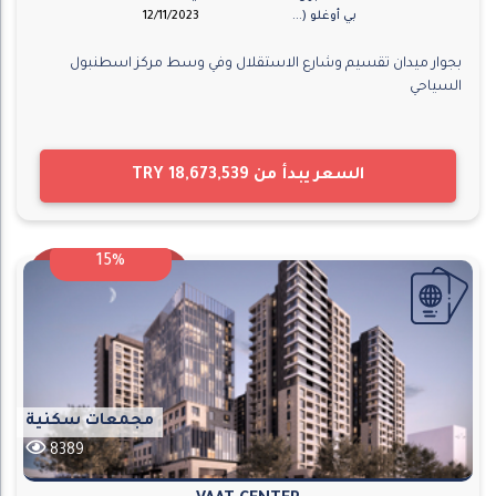
بي أوغلو (...
12/11/2023
بجوار ميدان تقسيم وشارع الاستقلال وفي وسط مركز اسطنبول
السياحي
السعر يبدأ من
TRY 18,673,539
15%
مجمعات سكنية
8389