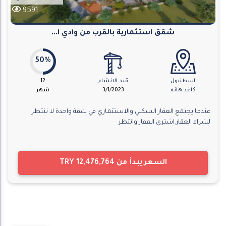
9591
شقق استثمارية بالقرب من وادي ا...
50%
اسطنبول
قيد الانشاء
12
كاغد هانه
3/1/2023
شهر
عندما يجتمع العقار السكني والاستثماري في شقة واحدة لا تنتظر
لشراء العقار.اشتري العقار وانتظر
السعر يبدأ من
TRY 12,476,764