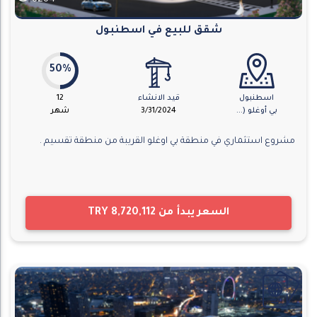
8284
شقق للبيع في اسطنبول
50%
اسطنبول
قيد الانشاء
12
بي أوغلو (...
3/31/2024
شهر
مشروع استثماري في منطقة بي اوغلو القريبة من منطقة تقسيم .
السعر يبدأ من
TRY 8,720,112