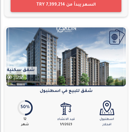
السعر يبدأ من
TRY 7,399,214
شقق سكنية
11755
شقق للبيع في اسطنبول
50%
اسطنبول
قيد الانشاء
12
افجلار
1/1/2023
شهر