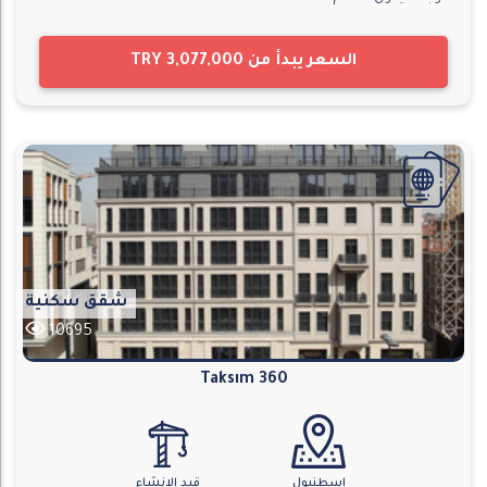
السعر يبدأ من
TRY 3,077,000
شقق سكنية
10695
Taksım 360
اسطنبول
قيد الانشاء