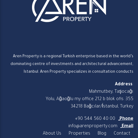
Aren Property is a regional Turkish enterprise based in the world’s
dominating centre of investments and architectural advancement,
Istanbul. Aren Property specializes in consultation conducts
Address
:
Mahmutbey, Taşocağı
Yolu, Ağaoğlu my office 212 b blok ofis :355
34218 Bağcılar/İstanbul, Turkey
+90 544 560 40 00
Phone
info@arenproperty.com
Email
About Us
Properties
Blog
Contact