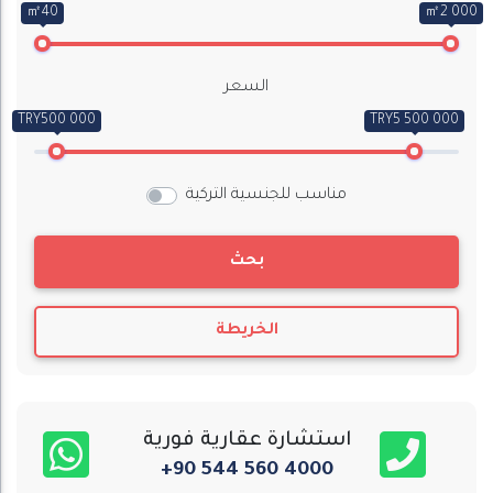
㎡40
㎡2 000
السعر
TRY500 000
TRY5 500 000
مناسب للجنسية التركية
بحث
الخريطة
استشارة عقارية فورية
+90 544 560 4000