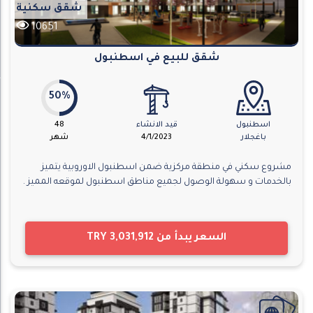
شقق سكنية
10651
شقق للبيع في اسطنبول
50%
اسطنبول
قيد الانشاء
48
باغجلار
4/1/2023
شهر
مشروع سكني في منطقة مركزية ضمن اسطنبول الاوروبية يتميز
بالخدمات و سهولة الوصول لجميع مناطق اسطنبول لموقعه المميز .
السعر يبدأ من
TRY 3,031,912