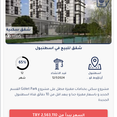
شقق سكنية
11395
شقق للبيع في اسطنبول
65%
اسطنبول
قيد الانشاء
12
أرناؤوط كو...
12/1/2024
شهر
مشروع سكني بخدامات مميزة مطل على مشروع Gölet Park القسم
الجديد و باسعار مميزة جدا و يبعد اقل من 10 دقائق قناة اسطنبول
الجديدة
السعر يبدأ من
TRY 2,563,110