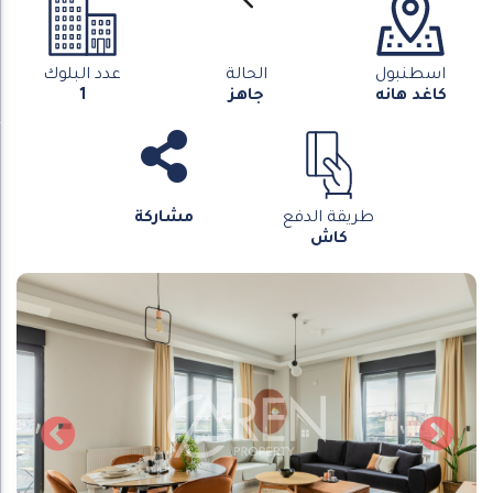
اسطنبول
الحالة
عدد البلوك
كاغد هانه
جاهز
1
طريقة الدفع
مشاركة
كاش