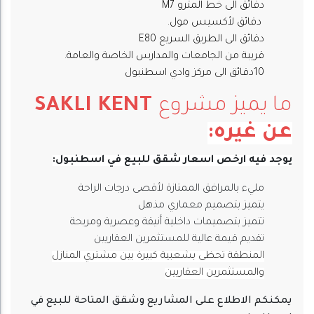
دقائق الى خط المترو M7
دقائق لأكسيس مول.
دقائق الى الطريق السريع E80
قريبة من الجامعات والمدارس الخاصة والعامة.
10دقائق الى مركز وادي اسطنبول
ما يميز مشروع
SAKLI KENT
عن غيره:
يوجد فيه ارخص اسعار شقق للبيع في اسطنبول:
مليء بالمرافق الممتازة لأقصى درجات الراحة
يتميز بتصميم معماري مذهل
تتميز بتصميمات داخلية أنيقة وعصرية ومريحة
تقديم قيمة عالية للمستثمرين العقاريين
المنطقة تحظى بشعبية كبيرة بين مشتري المنازل
والمستثمرين العقاريين
يمكنكم الاطلاع على المشاريع وشقق المتاحة للبيع في