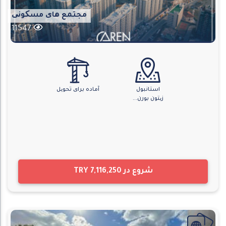
مجتمع های مسکونی
11547
استانبول
آماده برای تحویل
زیتون بورن...
شروع در
TRY 7,116,250