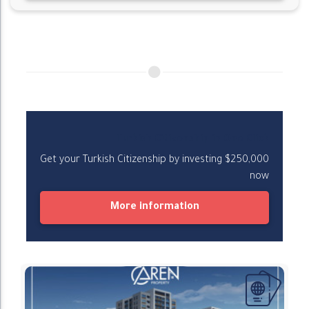
Turkish Citizenship in One Click
Get your Turkish Citizenship by investing $250,000
now
More information