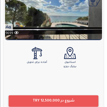
ویلا
9699
استانبول
آماده برای تحویل
بیلیک دوزو
شروع در
TRY 12,500,000