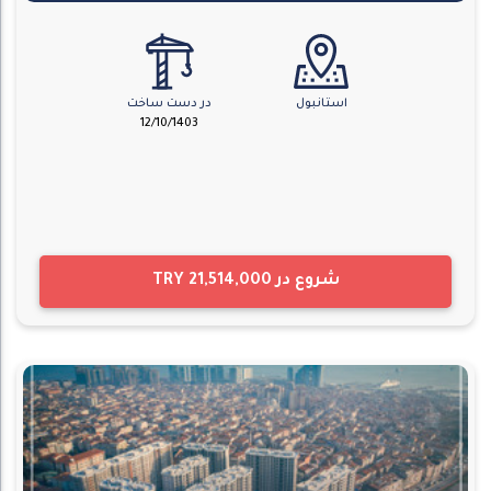
استانبول
در دست ساخت
12/10/1403
شروع در
TRY 21,514,000