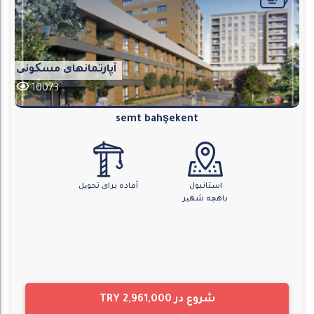
آپارتمانهای مسکونی
10073
semt bahşekent
استانبول
آماده برای تحویل
باهچه شهیر
شروع در
TRY 2,961,000