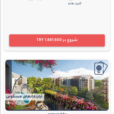
کاییت هانه
شروع در
TRY 1,661,600
آپارتمانهای مسکونی
10734