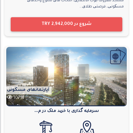
مسجد معروف ایوب الانصاری، انتخاب های متنوع واحدهای
مسکونی، فرصتی طلای...
شروع در
TRY 2,942,000
آپارتمانهای مسکونی
10791
سرمایه گذاری با خرید ملک در م...