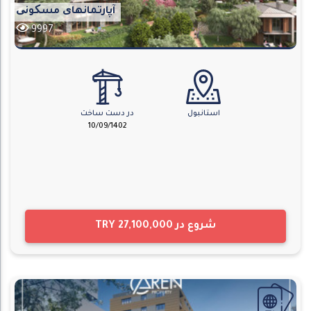
آپارتمانهای مسکونی
9997
استانبول
در دست ساخت
10/09/1402
شروع در
TRY 27,100,000