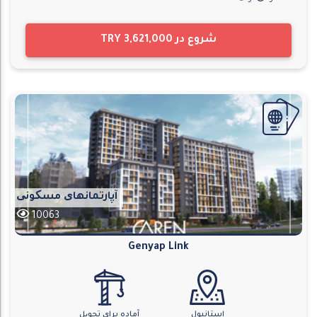
شروع در
TRY 3,621,000
آپارتمانهای مسکونی
10063
Genyap Link
استانبول
آماده برای تحویل