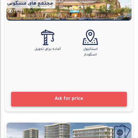
مجتمع های مسکونی
11281
استانبول
آماده برای تحویل
اسکودار
Ask for price