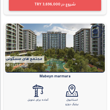
شروع در
TRY 3,696,000
مجتمع های مسکونی
13757
Mabeyn marmara
استانبول
آماده برای تحویل
بیلیک دوزو