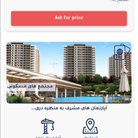
سطح ب...
Ask for price
مجتمع های مسکونی
13776
آپارتمان های مشرف به منظره دری...