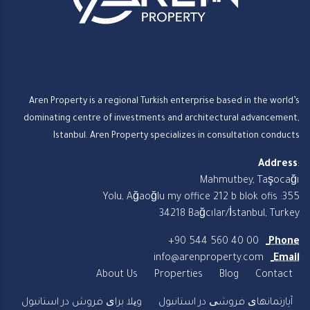
Aren Property is a regional Turkish enterprise based in the world’s
dominating centre of investments and architectural advancement,
Istanbul. Aren Property specializes in consultation conducts
Address
:
Mahmutbey, Taşocağı
Yolu, Ağaoğlu my office 212 b blok ofis :355
34218 Bağcılar/İstanbul, Turkey
+90 544 560 40 00
Phone
info@arenproperty.com
Email
About Us
Properties
Blog
Contact
آپارتمانهای فروشی در استانبول
ویلا برای فروش در استانبول