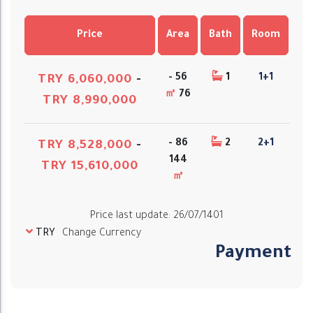
Price
Area
Bath
Room
56 -
1
1+1
TRY 6,060,000
-
㎡
76
TRY 8,990,000
86 -
2
2+1
TRY 8,528,000
-
144
TRY 15,610,000
㎡
Price last update
:
26/07/1401
TRY
Change Currency
Payment