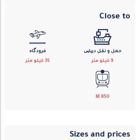
Close to
حمل و نقل دریایی
فرودگاه
9
كيلو متر
35
كيلو متر
M
850
Sizes and prices