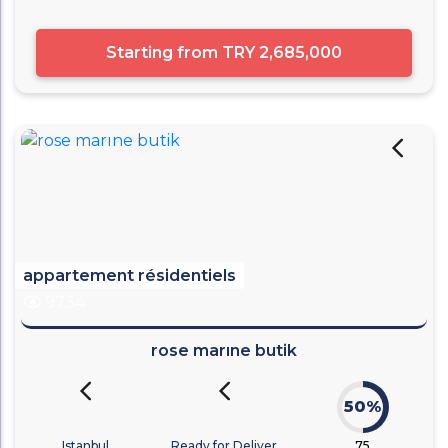
Starting from
TRY 2,685,000
appartement résidentiels
9734
rose marıne butik
50%
Istanbul
Ready for Deliver
75