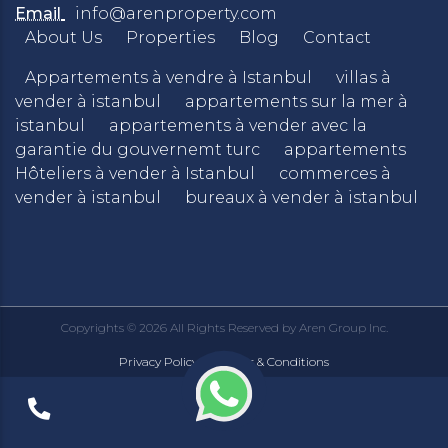
Email
info@arenproperty.com
About Us
Properties
Blog
Contact
Appartements à vendre à Istanbul
villas à
vender à istanbul
appartements sur la mer à
istanbul
appartements à vender avec la
garantie du gouvernemt turc
appartements
Hôteliers à vender à Istanbul
commerces à
vender à istanbul
bureaux à vender à istanbul
Copyrights © 2026 All Rights Reserved by Aren Group Inc.
Privacy Policy
Terms & Conditions
|