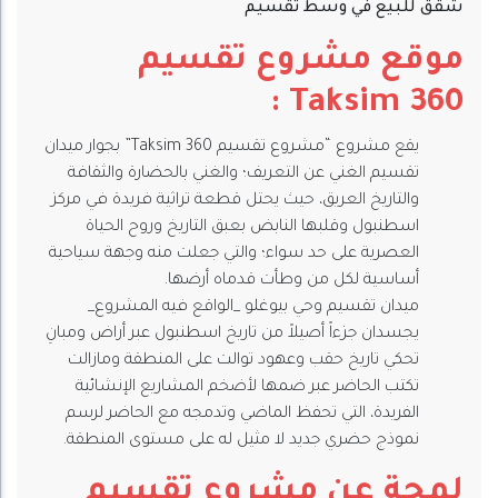
شقق للبيع في وسط تقسيم
موقع مشروع تقسيم
Taksim 360 :
يقع مشروع “مشروع تقسيم Taksim 360” بجوار ميدان
تقسيم الغني عن التعريف؛ والغني بالحضارة والثقافة
والتاريخ العريق، حيث يحتل قطعة تراثية فريدة في مركز
اسطنبول وقلبها النابض بعبق التاريخ وروح الحياة
العصرية على حد سواء؛ والتي جعلت منه وجهة سياحية
أساسية لكل من وطأت قدماه أرضها.
ميدان تقسيم وحي بيوغلو _الواقع فيه المشروع_
يجسدان جزءاً أصيلاً من تاريخ اسطنبول عبر أراض ومبانِ
تحكي تاريخ حقب وعهود توالت على المنطقة ومازالت
تكتب الحاضر عبر ضمها لأضخم المشاريع الإنشائية
الفريدة، التي تحفظ الماضي وتدمجه مع الحاضر لرسم
نموذج حضري جديد لا مثيل له على مستوى المنطقة.
لمحة عن مشروع تقسيم