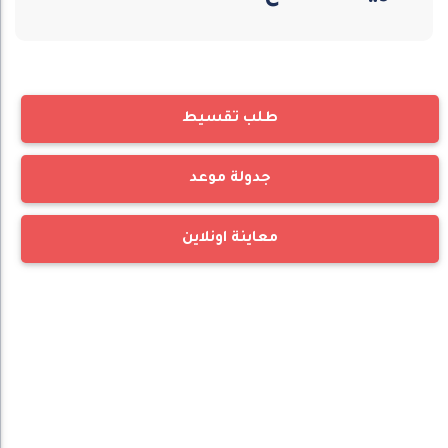
طلب تقسيط
جدولة موعد
معاينة اونلاين