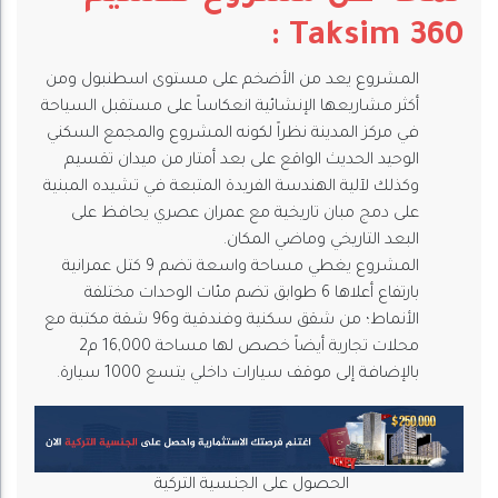
Taksim 360 :
المشروع يعد من الأضخم على مستوى اسطنبول ومن
أكثر مشاريعها الإنشائية انعكاساً على مستقبل السياحة
في مركز المدينة نظراً لكونه المشروع والمجمع السكني
الوحيد الحديث الواقع على بعد أمتار من ميدان تقسيم
وكذلك لآلية الهندسة الفريدة المتبعة في تشيده المبنية
على دمج مبان تاريخية مع عمران عصري يحافظ على
البعد التاريخي وماضي المكان.
المشروع يغطي مساحة واسعة تضم 9 كتل عمرانية
بارتفاع أعلاها 6 طوابق تضم مئات الوحدات مختلفة
الأنماط؛ من شقق سكنية وفندقية و96 شقة مكتبة مع
محلات تجارية أيضاً خصص لها مساحة 16,000 م2
بالإضافة إلى موقف سيارات داخلي يتسع 1000 سيارة.
الحصول على الجنسية التركية