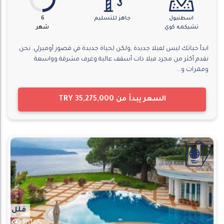
اسطنبول
جاهز للتسليم
6
تشيكمه كوي
شهر
ابدأ حياتك ليس لفيلا جديدة ,ولكن لحياة جديدة في قصور أوميرلي. نحن
نقدم أكثر من مجرد فيلا ذات أسقف عالية وغرف مشرقة وواسعة
وممرات و...
السعر يبدأ من
TRY 35,275,000
فلل