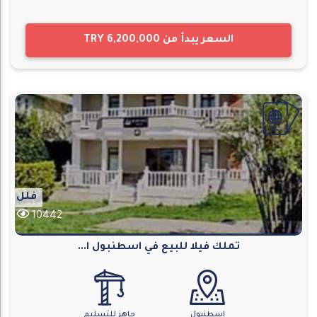
السعر يبدأ من
TRY 6,200,000
فلل
10442
تملك فيلا للبيع في اسطنبول ا...
اسطنبول
جاهز للتسليم