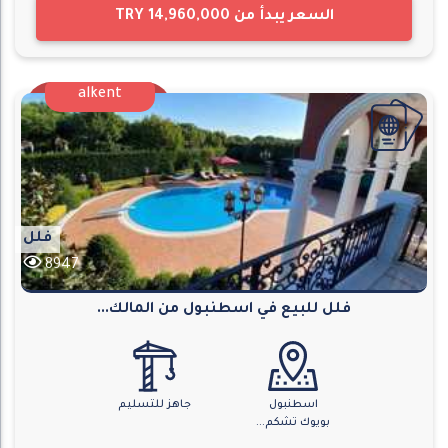
السعر يبدأ من
TRY 14,960,000
alkent
فلل
8947
فلل للبيع في اسطنبول من المالك...
اسطنبول
جاهز للتسليم
بويوك تشكم...