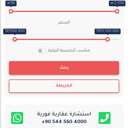
㎡40
㎡2 000
السعر
TRY500 000
TRY5 500 000
مناسب للجنسية التركية
بحث
الخريطة
استشارة عقارية فورية
+90 544 560 4000