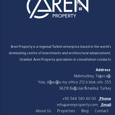
Aren Property is a regional Turkish enterprise based in the world’s
dominating centre of investments and architectural advancement,
Istanbul. Aren Property specializes in consultation conducts
Address
:
Mahmutbey, Taşocağı
Yolu, Ağaoğlu my office 212 b blok ofis :355
34218 Bağcılar/İstanbul, Turkey
+90 544 560 40 00
Phone
info@arenproperty.com
Email
About Us
Properties
Blog
Contact