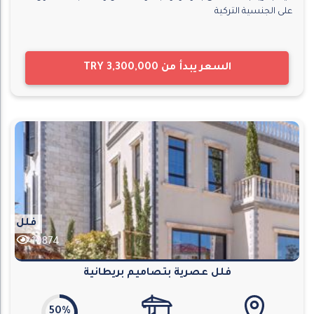
على الجنسية التركية
السعر يبدأ من
TRY 3,300,000
فلل
10874
فلل عصرية بتصاميم بريطانية
50%