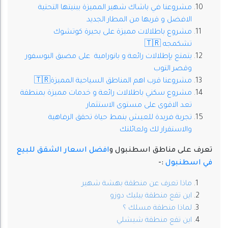
مشروعنا في باشاك شهير المميزة ببنيتها التحتية
الافضل و قربها من المطار الجديد
مشروع باطلالات مميزة على بحيرة كوتشوك
تشكمجه 🇹🇷
يتمتع بإطلالات رائعة و بانورامية على مضيق البوسفور
وقصر التوب
مشروعنا قرب اهم المناطق السياحية المميزة🇹🇷
مشروع سكني باطلالات رائعة و خدمات مميزة بمنطقة
تعد الاقوى على مستوى الاستثمار
تجربة فريدة للعيش بنمط حياة تحقق الرفاهية
والاستقرار لك ولعائلتك
تعرف على مناطق اسطنبول و
افضل اسعار الشقق للبيع
في اسطنبول
:-
ماذا تعرف عن منطقة بهشة شهير
اين تقع منطقة بيليك دوزو
لماذا منطقة مسلك ؟
اين تقع منطقة شيشلي