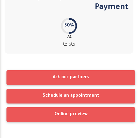
Payment
50%
24
ماه ها
Ask our partners
Schedule an appointment
Online preview