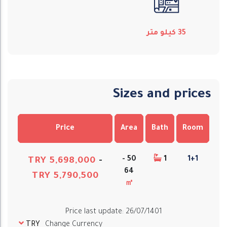
35
كيلو متر
Sizes and prices
Price
Area
Bath
Room
50 -
1
1+1
TRY 5,698,000
-
64
TRY 5,790,500
㎡
Price last update
:
26/07/1401
TRY
Change Currency