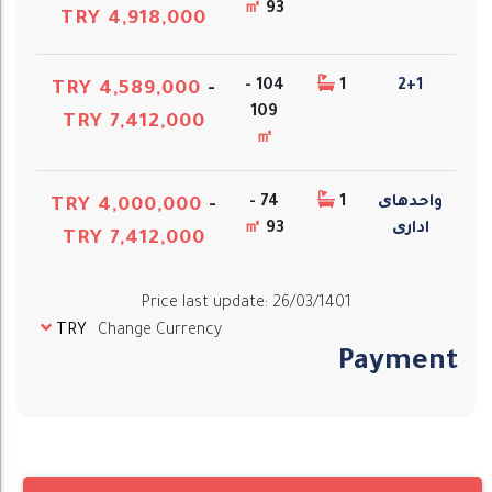
㎡
93
TRY 4,918,000
104 -
1
2+1
TRY 4,589,000
-
109
TRY 7,412,000
㎡
واحدهای
1
74 -
TRY 4,000,000
-
اداری
93
㎡
TRY 7,412,000
Price last update
:
26/03/1401
TRY
Change Currency
Payment