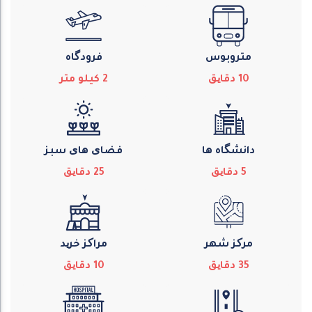
متروبوس
فرودگاه
10
دقایق
2
كيلو متر
دانشگاه ها
فضای های سبز
5
دقایق
25
دقایق
مرکز شهر
مراکز خرید
35
دقایق
10
دقایق