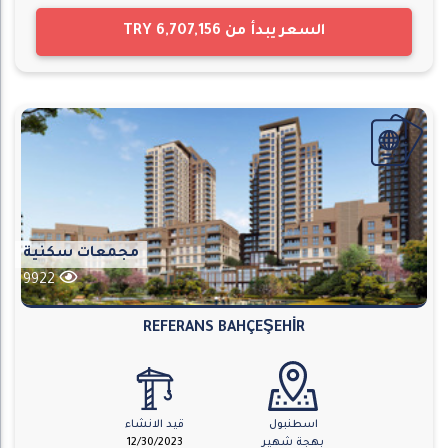
السعر يبدأ من
TRY 6,707,156
مجمعات سكنية
9922
REFERANS BAHÇEŞEHİR
اسطنبول
قيد الانشاء
بهجة شهير
12/30/2023