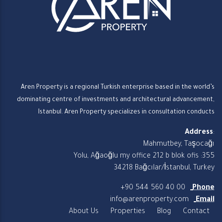
Aren Property is a regional Turkish enterprise based in the world’s
dominating centre of investments and architectural advancement,
Istanbul. Aren Property specializes in consultation conducts
Address
:
Mahmutbey, Taşocağı
Yolu, Ağaoğlu my office 212 b blok ofis :355
34218 Bağcılar/İstanbul, Turkey
+90 544 560 40 00
Phone
info@arenproperty.com
Email
About Us
Properties
Blog
Contact