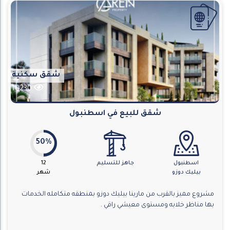
شقق سكنية
10230
شقق للبيع في اسطنبول
50%
اسطنبول
جاهز للتسليم
12
بيليك دوزو
شهر
مشروع مميز بالقرب من مارينا بيليك دوزو بمنطقه متكامله الخدمات
بها مناظر خلابه ومستوى معيشي راقي .