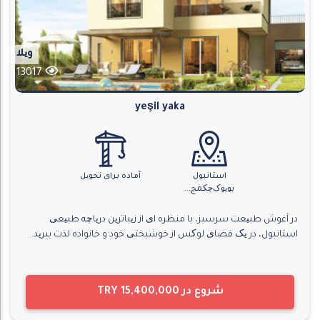
ویلا
13017
yeşil yaka
استانبول
آماده برای تحویل
بویوک‌چکمج...
در آغوش طبیعت سرسبز، با منظره ای از زیباترین دریاچه طبیعی
استانبول، در یک فضای لوکس از خوشبختی خود و خانواده لذت ببرید.
شروع در
TRY 15,400,000