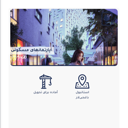
آپارتمانهای مسکونی
9975
استانبول
آماده برای تحویل
باغجی‌لار