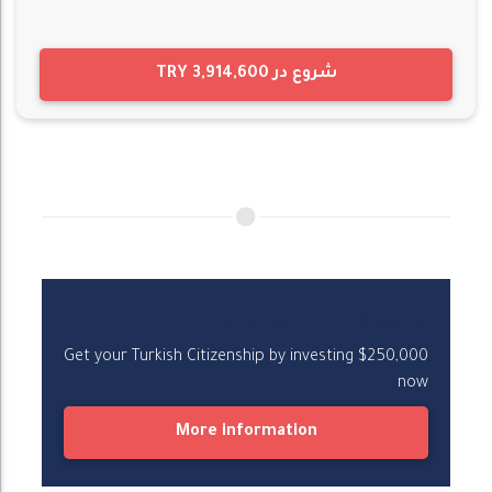
شروع در
TRY 3,914,600
Turkish Citizenship in One Click
Get your Turkish Citizenship by investing $250,000
now
More information