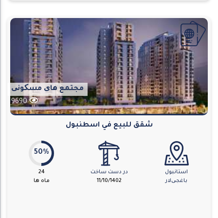
مجتمع های مسکونی
9690
شقق للبيع في اسطنبول
50%
استانبول
در دست ساخت
24
باغجی‌لار
11/10/1402
ماه ها