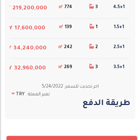
㎡
774
3
4.5+1
TRY 219,200,000
㎡
139
1
1.5+1
TRY 17,600,000
㎡
242
2
2.5+1
TRY 34,240,000
㎡
269
3
3.5+1
TRY 32,960,000
اخر تحديث للسعر
:
5/24/2022
تغير العملة
TRY
طريقة الدفع