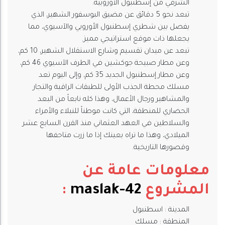
الشرقي من إسطنبول الأوروبية.
تبعد نحو 5 دقائق عن مضيق البوسفور الشهير، الذي
يفصل بين شطري إسطنبول الأوروبي والآسيوي، مما
يجعلها ذات موقع استراتيجي مميز.
تبعد عن ميدان تقسيم وشارع الاستقلال الشهير، 10 كم،
وعن مطار صبيحة جوكشين في الطرف الآسيوي 46 كم،
وعن مطار إسطنبول الجديد 35 كم، وإلى اليوم تعد
مسلك محطة الجذب الأولى للطبقات الراقية والتجار
والمشاهير ورجال الأعمال، وهذا كله نابعاً من البعد
الحضاري للمنطقة، التي كانت موطناً للنبلاء والأمراء
والسلاطين في العهد العثماني منذ القرن السابع عشر
الميلادي، وهذا ما تراه بعينك إذا ما زرت متاحفها
وقصورها التاريخية.
معلومات عامة عن
المشروع
maslak-42
:
المدينة : اسطنبول
المنطقة : مسلك