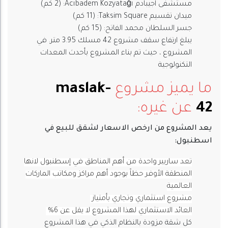
مستشفى اجيبادم Acıbadem Kozyatağı: (2 كم)
ميدان تقسيم Taksim Square: (11 كم)
جسر السلطان محمد الفاتح: (15 كم)
يبلغ ارتفاع سقف مشروع 42 مسلك 3.95 متر. في
المشروع ، حيث تم بناء المشروع بأحدث المعدات
التكنولوجية
ما يميز مشروع
maslak-
42
عن غيره:
يعد المشروع من ارخص الاسعار لشقق للبيع في
اسطنبول:
تعد ساريير واحدة من أهم المناطق في إسطنبول لانها
المنطقة الأوفر حظاً بوجود أهم مراكز ومكاتب الماركات
العالمية
مشروع استثماري وتجاري بأمتياز
العائد الاستثماري لهذا المشروع لا يقل عن 6%
كل شقة مزودة بالنظام الذكي في هذا المشروع