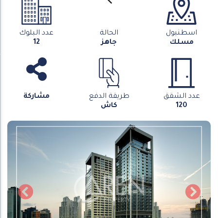
اسطنبول
الحالة
عدد البلوك
مسلك
جاهز
12
عدد الشقق
طريقة الدفع
مشاركة
120
كاش