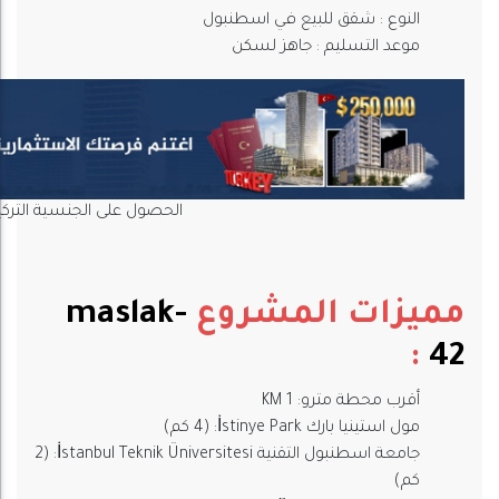
النوع : شقق للبيع في اسطنبول
موعد التسليم : جاهز لسكن
الحصول على الجنسية الترك
مميزات المشروع
maslak-
:
42
أقرب محطة مترو: 1 KM
مول استينيا بارك İstinye Park: (4 كم)
جامعة اسطنبول التقنية İstanbul Teknik Üniversitesi: (2
كم)