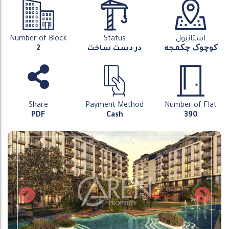
استانبول
Status
Number of Block
کوچوک چکمجه
در دست ساخت
2
Share
Payment Method
Number of Flat
PDF
Cash
390