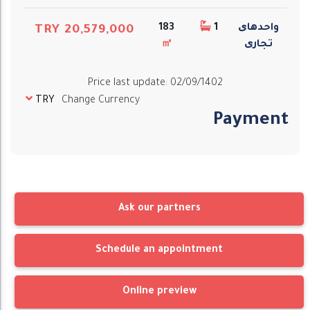
واحدهای
1
183
TRY 20,579,000
تجاری
㎡
Price last update
:
02/09/1402
TRY
Change Currency
Payment
Ask our partners
Schedule an appointment
Online preview