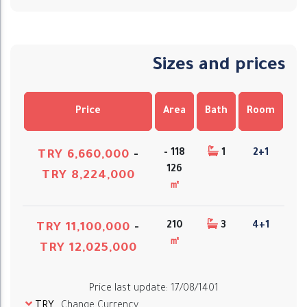
Sizes and prices
Price
Area
Bath
Room
118 -
1
2+1
TRY 6,660,000
-
126
TRY 8,224,000
㎡
210
3
4+1
TRY 11,100,000
-
㎡
TRY 12,025,000
Price last update
:
17/08/1401
TRY
Change Currency